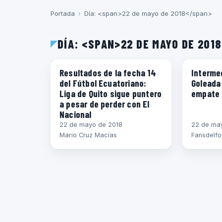
Portada
›
Día: <span>22 de mayo de 2018</span>
DÍA: <SPAN>22 DE MAYO DE 201
ECUADOR
DEFENSO
Resultados de la fecha 14
Interme
del Fútbol Ecuatoriano:
Goleada
Liga de Quito sigue puntero
empate 
a pesar de perder con El
Nacional
22 de mayo de 2018
22 de ma
Mario Cruz Macías
Fansdelfo