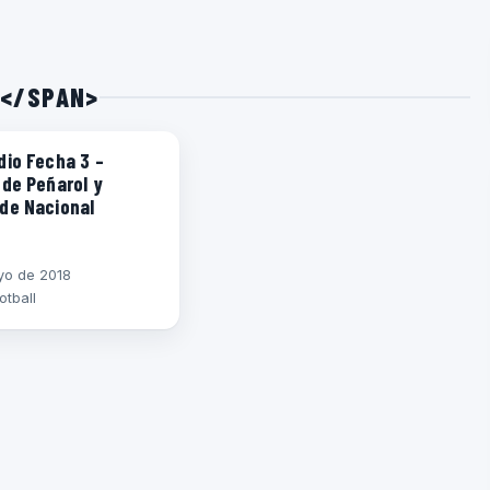
8</SPAN>
R SPORTING
dio Fecha 3 –
 de Peñarol y
de Nacional
yo de 2018
otball