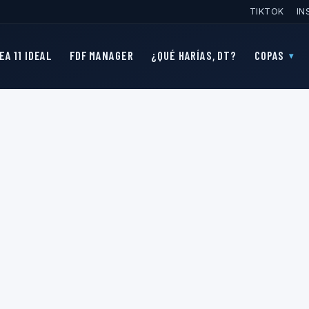
TIKTOK
IN
EA 11 IDEAL
FDF MANAGER
¿QUÉ HARÍAS, DT?
COPAS