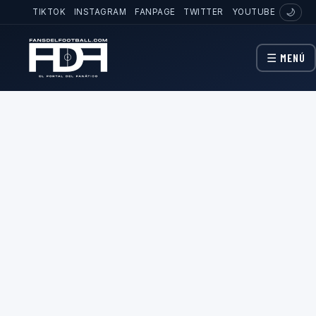
TIKTOK
INSTAGRAM
FANPAGE
TWITTER
YOUTUBE
🌙
☰ MENÚ