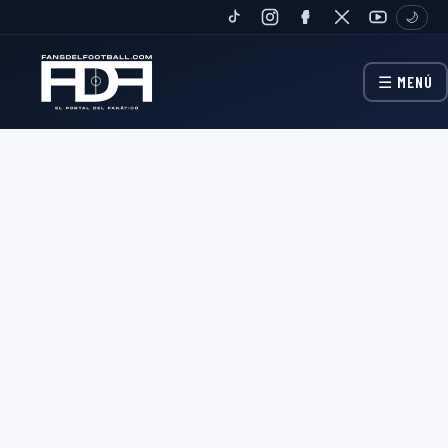
🌙
TIKTOK
INSTAGRAM
FANPAGE
TWITTER
YOUTUBE
☰ MENÚ