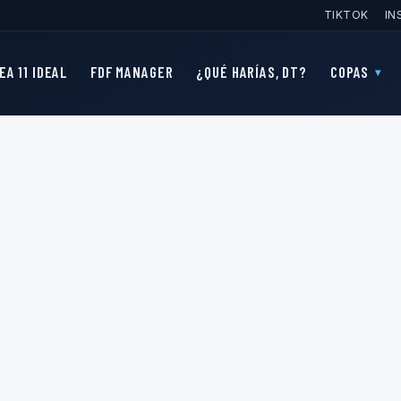
TIKTOK
IN
EA 11 IDEAL
FDF MANAGER
¿QUÉ HARÍAS, DT?
COPAS