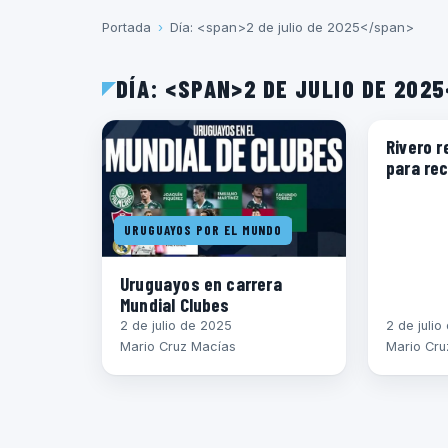
Portada
›
Día: <span>2 de julio de 2025</span>
DÍA: <SPAN>2 DE JULIO DE 202
ECUADOR
Rivero 
para re
URUGUAYOS POR EL MUNDO
Uruguayos en carrera
Mundial Clubes
2 de julio de 2025
2 de juli
Mario Cruz Macías
Mario Cru