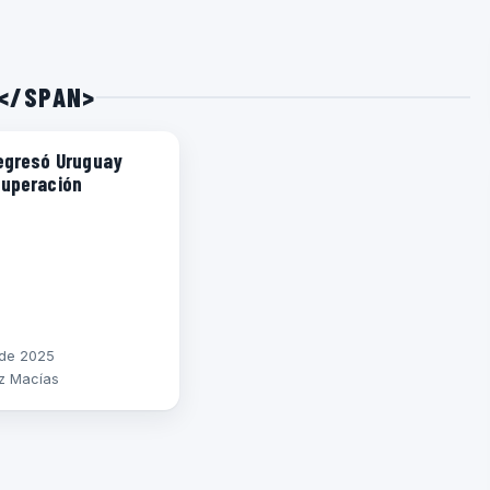
5</SPAN>
regresó Uruguay
cuperación
o de 2025
z Macías