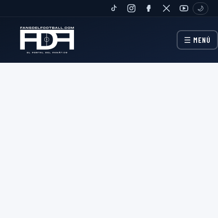
🌙
TIKTOK
INSTAGRAM
FANPAGE
TWITTER
YOUTUBE
☰ MENÚ