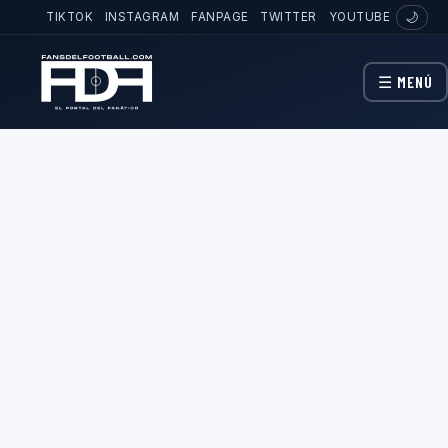
TIKTOK
INSTAGRAM
FANPAGE
TWITTER
YOUTUBE
🌙
☰ MENÚ