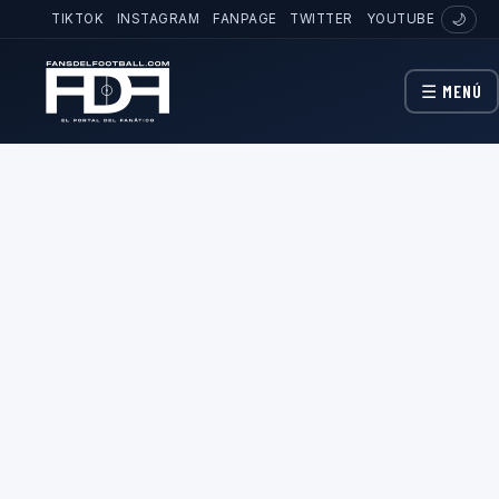
TIKTOK
INSTAGRAM
FANPAGE
TWITTER
YOUTUBE
🌙
☰ MENÚ