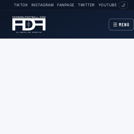
TIKTOK
INSTAGRAM
FANPAGE
TWITTER
YOUTUBE
🌙
☰ MENÚ