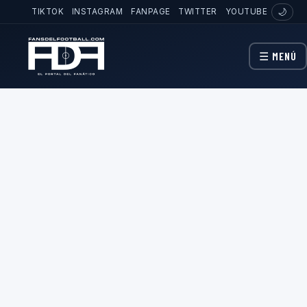
TIKTOK
INSTAGRAM
FANPAGE
TWITTER
YOUTUBE
🌙
☰ MENÚ