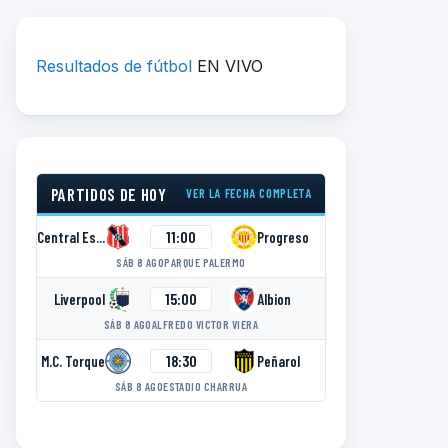
Resultados de fútbol
EN VIVO
PARTIDOS DE HOY
VER LA FECHA COMPLETA
11:00
Central Español
Progreso
SÁB 8 AGO
PARQUE PALERMO
15:00
Liverpool
Albion
SÁB 8 AGO
ALFREDO VICTOR VIERA
18:30
M.C. Torque
Peñarol
SÁB 8 AGO
ESTADIO CHARRUA