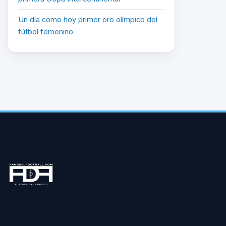
Un día como hoy primer oro olímpico del
fútbol femenino