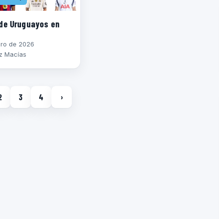
de Uruguayos en
ero de 2026
z Macías
2
3
4
›