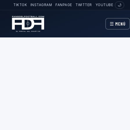
TIKTOK
INSTAGRAM
FANPAGE
TWITTER
YOUTUBE
🌙
☰ MENÚ