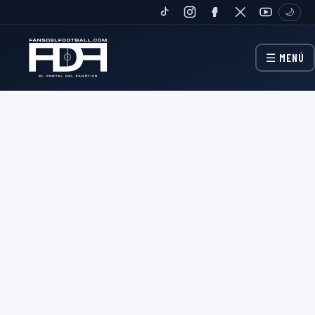
🌙
TIKTOK
INSTAGRAM
FANPAGE
TWITTER
YOUTUBE
☰ MENÚ