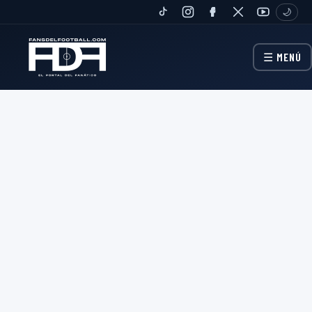
🌙
TIKTOK
INSTAGRAM
FANPAGE
TWITTER
YOUTUBE
☰ MENÚ