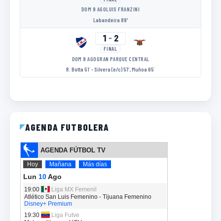
DOM 9 AGO
LUIS FRANZINI
Labandeira 89'
1
-
2
FINAL
DOM 9 AGO
GRAN PARQUE CENTRAL
R. Botta 51´ - Silvera (e/c) 57´, Muñoa 65´
AGENDA FUTBOLERA