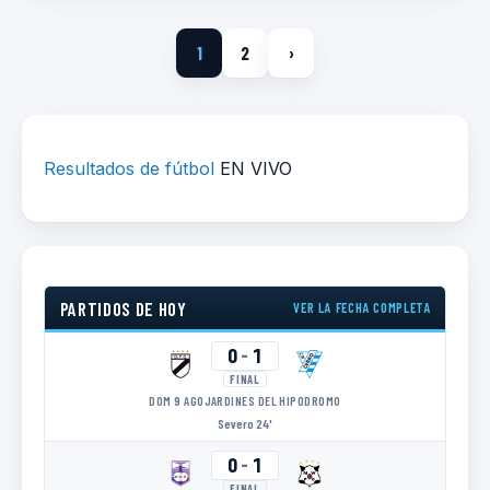
1
2
›
Resultados de fútbol
EN VIVO
PARTIDOS DE HOY
VER LA FECHA COMPLETA
0
-
1
FINAL
DOM 9 AGO
JARDINES DEL HIPODROMO
Severo 24'
0
-
1
FINAL