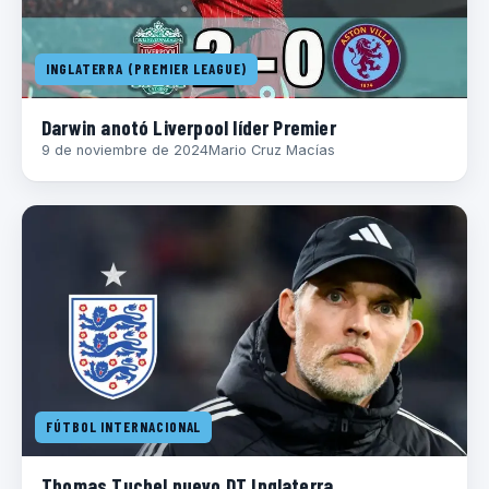
INGLATERRA (PREMIER LEAGUE)
Darwin anotó Liverpool líder Premier
9 de noviembre de 2024
Mario Cruz Macías
FÚTBOL INTERNACIONAL
Thomas Tuchel nuevo DT Inglaterra