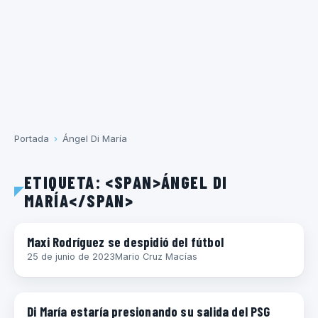
Portada
›
Ángel Di María
ETIQUETA: <SPAN>ÁNGEL DI
MARÍA</SPAN>
ARGENTINA
Maxi Rodríguez se despidió del fútbol
25 de junio de 2023
Mario Cruz Macías
FÚTBOL INTERNACIONAL
Di María estaría presionando su salida del PSG