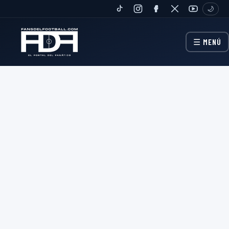
🌙
TIKTOK
INSTAGRAM
FANPAGE
TWITTER
YOUTUBE
☰ MENÚ