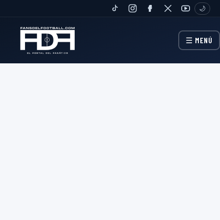
🌙
TIKTOK
INSTAGRAM
FANPAGE
TWITTER
YOUTUBE
☰ MENÚ