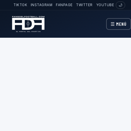
TIKTOK
INSTAGRAM
FANPAGE
TWITTER
YOUTUBE
🌙
☰ MENÚ