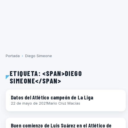
Portada
›
Diego Simeone
ETIQUETA: <SPAN>DIEGO
SIMEONE</SPAN>
ESPAÑA (LA LIGA)
Datos del Atlético campeón de La Liga
22 de mayo de 2021
Mario Cruz Macías
ESPAÑA (LA LIGA)
Buen comienzo de Luis Suárez en el Atlético de