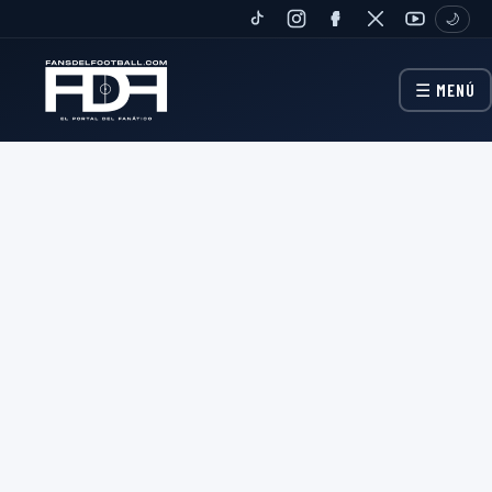
🌙
TIKTOK
INSTAGRAM
FANPAGE
TWITTER
YOUTUBE
☰ MENÚ