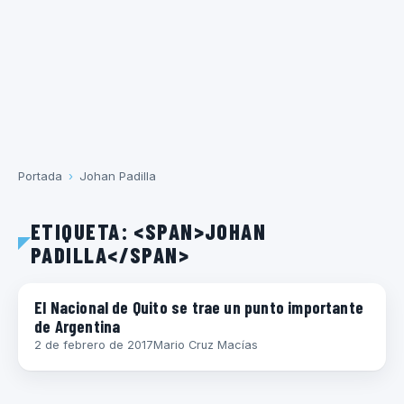
Portada
›
Johan Padilla
ETIQUETA: <SPAN>JOHAN
PADILLA</SPAN>
COPA LIBERTADORES
El Nacional de Quito se trae un punto importante
de Argentina
2 de febrero de 2017
Mario Cruz Macías