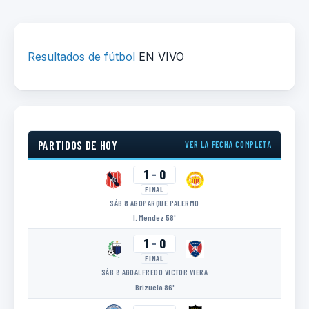
Resultados de fútbol
EN VIVO
PARTIDOS DE HOY
VER LA FECHA COMPLETA
1
-
0
FINAL
SÁB 8 AGO
PARQUE PALERMO
I. Mendez 58'
1
-
0
FINAL
SÁB 8 AGO
ALFREDO VICTOR VIERA
Brizuela 86'