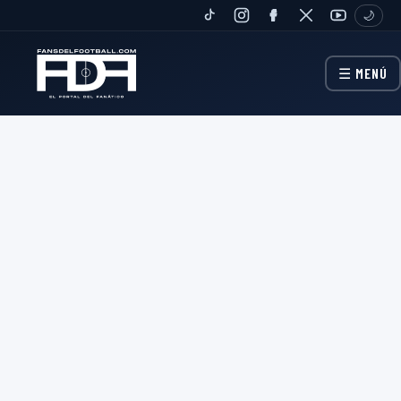
🌙
TIKTOK
INSTAGRAM
FANPAGE
TWITTER
YOUTUBE
☰ MENÚ