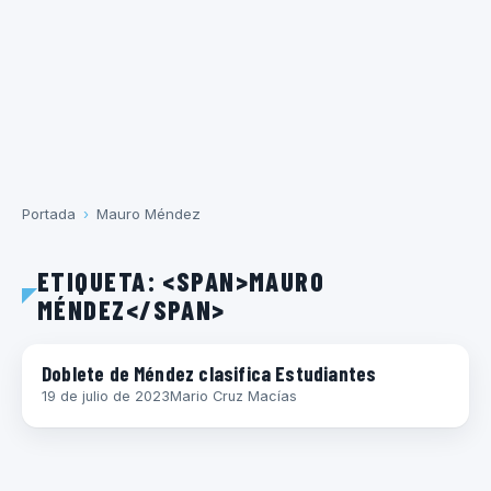
Portada
›
Mauro Méndez
ETIQUETA: <SPAN>MAURO
MÉNDEZ</SPAN>
COPA SUDAMERICANA
Doblete de Méndez clasifica Estudiantes
19 de julio de 2023
Mario Cruz Macías