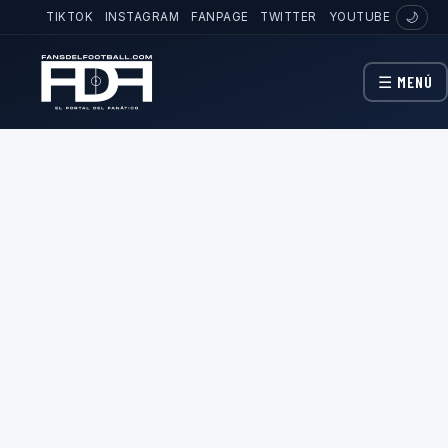
TIKTOK
INSTAGRAM
FANPAGE
TWITTER
YOUTUBE
🌙
☰ MENÚ