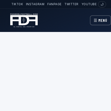
TIKTOK
INSTAGRAM
FANPAGE
TWITTER
YOUTUBE
🌙
☰ MENÚ