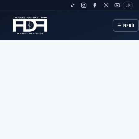
🌙
TIKTOK
INSTAGRAM
FANPAGE
TWITTER
YOUTUBE
☰ MENÚ