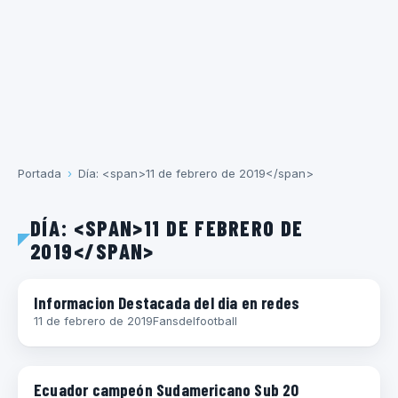
Portada
›
Día: <span>11 de febrero de 2019</span>
DÍA: <SPAN>11 DE FEBRERO DE
2019</SPAN>
SLIDE SHOW
Informacion Destacada del dia en redes
11 de febrero de 2019
Fansdelfootball
FÚTBOL INTERNACIONAL
Ecuador campeón Sudamericano Sub 20