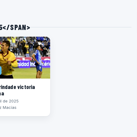
25</SPAN>
rindade victoria
na
il de 2025
z Macías