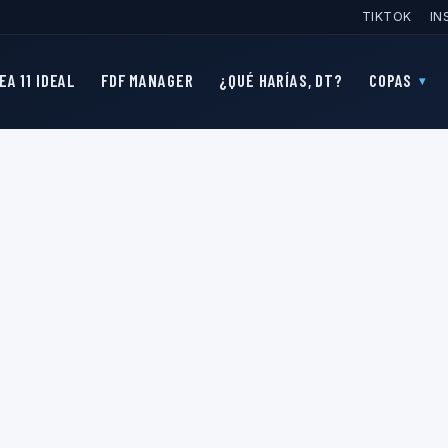
TIKTOK
IN
EA 11 IDEAL
FDF MANAGER
¿QUÉ HARÍAS, DT?
COPAS