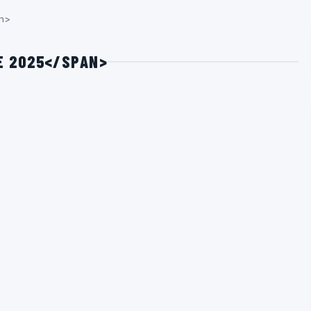
an>
DE 2025</SPAN>