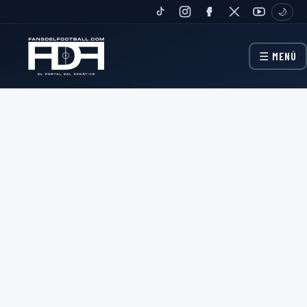
🌙
TIKTOK
INSTAGRAM
FANPAGE
TWITTER
YOUTUBE
☰ MENÚ