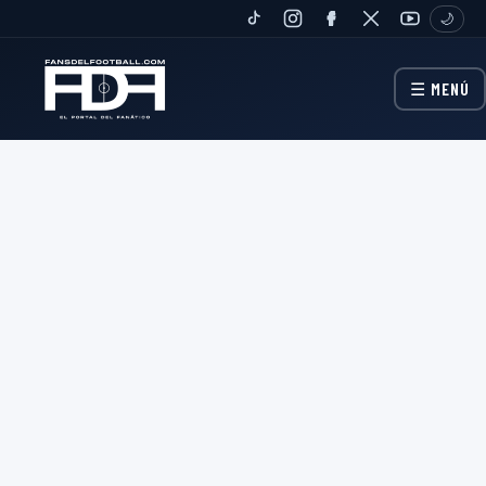
🌙
TIKTOK
INSTAGRAM
FANPAGE
TWITTER
YOUTUBE
☰ MENÚ