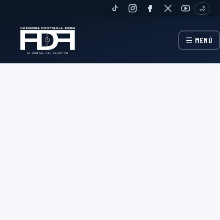
🌙
TIKTOK
INSTAGRAM
FANPAGE
TWITTER
YOUTUBE
☰ MENÚ