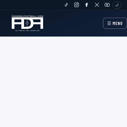
🌙
TIKTOK
INSTAGRAM
FANPAGE
TWITTER
YOUTUBE
☰ MENÚ