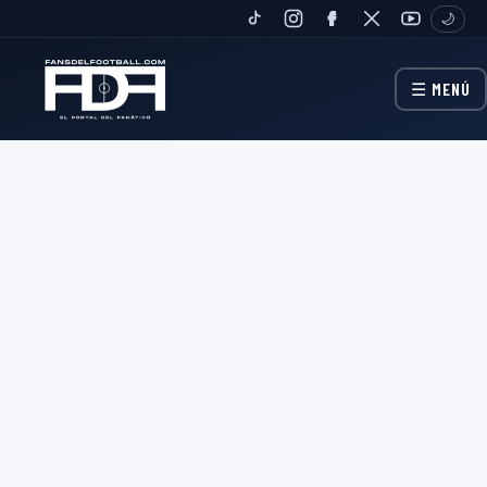
🌙
TIKTOK
INSTAGRAM
FANPAGE
TWITTER
YOUTUBE
☰ MENÚ