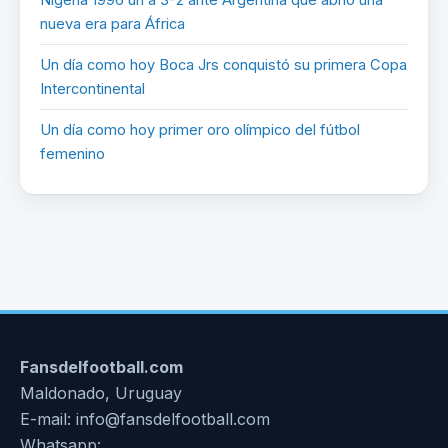
Nigeria 1996 un a 3-2 ante Argentina que abrió una
nueva era para África
Un día como hoy Boca Jrs conquistó su primera Copa
Intercontinental
Un día como hoy primer oro olímpico del fútbol
femenino
Fansdelfootball.com
Maldonado, Uruguay
E-mail: info@fansdelfootball.com
Whatsapp: