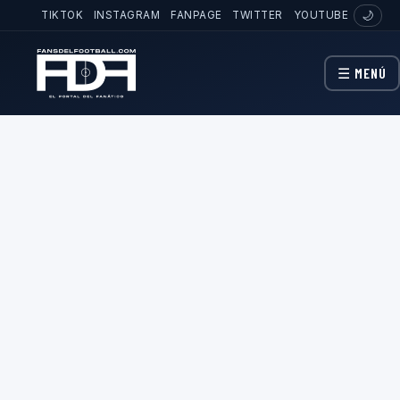
TIKTOK
INSTAGRAM
FANPAGE
TWITTER
YOUTUBE
🌙
☰ MENÚ