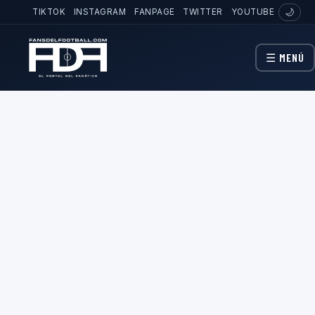
TIKTOK
INSTAGRAM
FANPAGE
TWITTER
YOUTUBE
🌙
☰ MENÚ