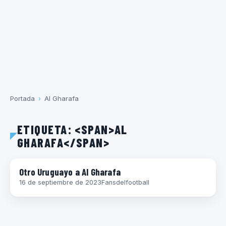
Portada
›
Al Gharafa
ETIQUETA: <SPAN>AL
GHARAFA</SPAN>
FÚTBOL INTERNACIONAL
Otro Uruguayo a Al Gharafa
16 de septiembre de 2023
Fansdelfootball