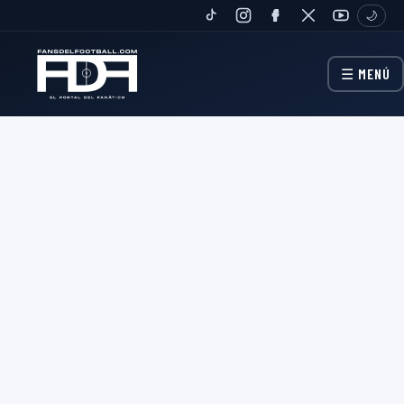
🌙
TIKTOK
INSTAGRAM
FANPAGE
TWITTER
YOUTUBE
☰ MENÚ