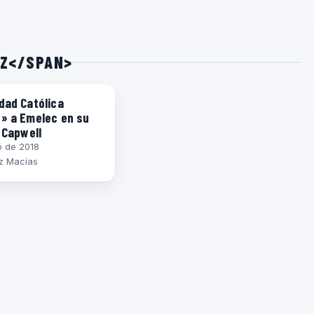
EZ</SPAN>
dad Católica
ó» a Emelec en su
l Capwell
io de 2018
z Macías