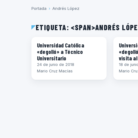
Portada
›
Andrés López
ETIQUETA: <SPAN>ANDRÉS LÓP
ECUADOR
ECUADOR
Universidad Católica
Universi
«degolló» a Técnico
«degoll
Universitario
visita a
24 de junio de 2018
18 de jun
Mario Cruz Macías
Mario Cru