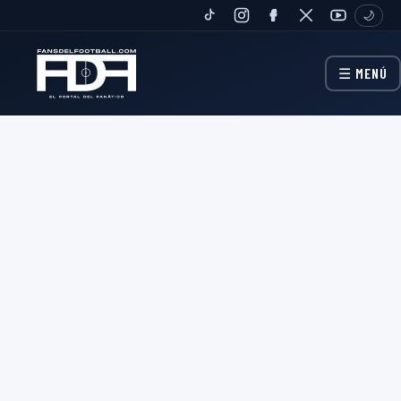
🌙
TIKTOK
INSTAGRAM
FANPAGE
TWITTER
YOUTUBE
☰ MENÚ