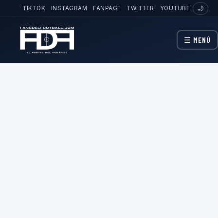
TIKTOK
INSTAGRAM
FANPAGE
TWITTER
YOUTUBE
🌙
☰ MENÚ