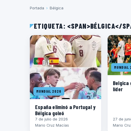
Portada
›
Bélgica
ETIQUETA: <SPAN>BÉLGICA</S
MUNDIAL 
Belgica 
líder
MUNDIAL 2026
España eliminó a Portugal y
Bélgica goleó
7 de julio de 2026
27 de jun
Mario Cruz Macías
Mario Cru