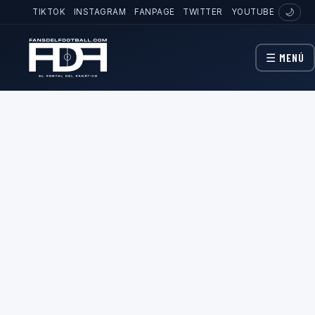
TIKTOK
INSTAGRAM
FANPAGE
TWITTER
YOUTUBE
🌙
☰ MENÚ