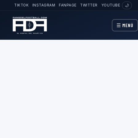
TIKTOK
INSTAGRAM
FANPAGE
TWITTER
YOUTUBE
🌙
☰ MENÚ