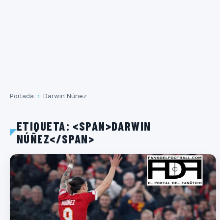
Portada
›
Darwin Núñez
ETIQUETA: <SPAN>DARWIN
NÚÑEZ</SPAN>