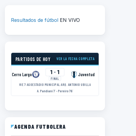
Resultados de fútbol
EN VIVO
PARTIDOS DE HOY
VER LA FECHA COMPLETA
1
-
1
Cerro Largo
Juventud
FINAL
VIE 7 AGO
ESTADIO MUNICIPAL ARQ. ANTONIO UBILLA
A. Pandiani 7´ - Pereiro 76´
AGENDA FUTBOLERA