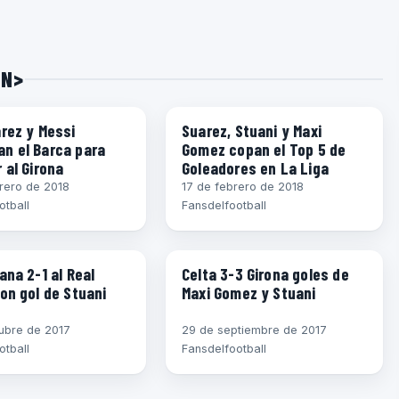
AN>
A LIGA)
ESPAÑA (LA LIGA)
rez y Messi
Suarez, Stuani y Maxi
n el Barca para
Gomez copan el Top 5 de
 al Girona
Goleadores en La Liga
rero de 2018
17 de febrero de 2018
otball
Fansdelfootball
A LIGA)
ESPAÑA (LA LIGA)
ana 2-1 al Real
Celta 3-3 Girona goles de
on gol de Stuani
Maxi Gomez y Stuani
ubre de 2017
29 de septiembre de 2017
otball
Fansdelfootball