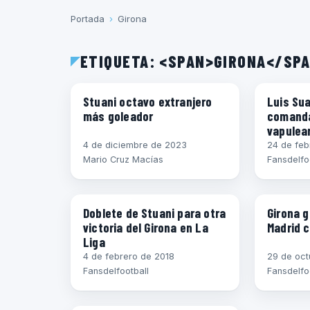
Portada
›
Girona
ETIQUETA: <SPAN>GIRONA</SP
ESPAÑA (LA LIGA)
ESPAÑA (L
Stuani octavo extranjero
Luis Sua
más goleador
comanda
vapulear
4 de diciembre de 2023
24 de feb
Mario Cruz Macías
Fansdelfo
ESPAÑA (LA LIGA)
ESPAÑA (L
Doblete de Stuani para otra
Girona g
victoria del Girona en La
Madrid c
Liga
4 de febrero de 2018
29 de oct
Fansdelfootball
Fansdelfo
ESPAÑA (LA LIGA)