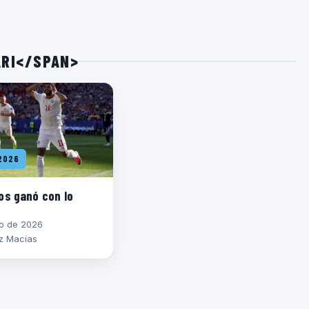
ARI</SPAN>
2026
os ganó con lo
io de 2026
z Macías