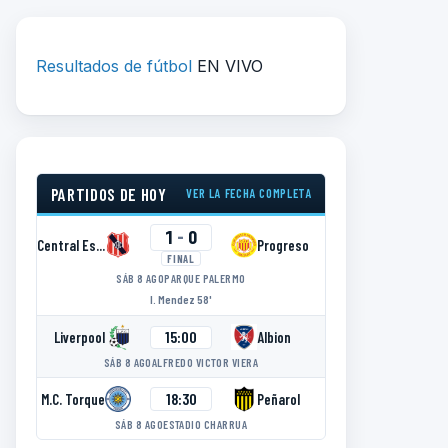
Resultados de fútbol
EN VIVO
PARTIDOS DE HOY
VER LA FECHA COMPLETA
1
-
0
Central Español
Progreso
FINAL
SÁB 8 AGO
PARQUE PALERMO
I. Mendez 58'
15:00
Liverpool
Albion
SÁB 8 AGO
ALFREDO VICTOR VIERA
18:30
M.C. Torque
Peñarol
SÁB 8 AGO
ESTADIO CHARRUA