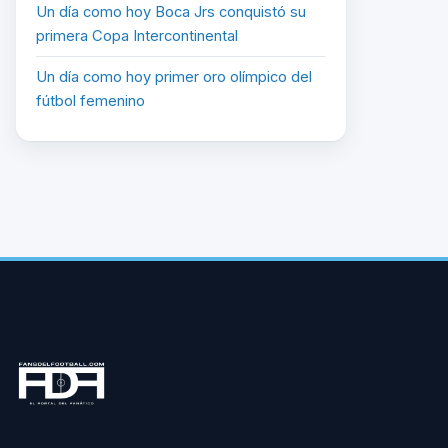
Un día como hoy Boca Jrs conquistó su
primera Copa Intercontinental
Un día como hoy primer oro olímpico del
fútbol femenino