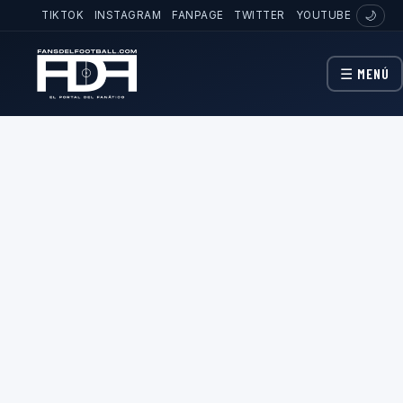
TIKTOK
INSTAGRAM
FANPAGE
TWITTER
YOUTUBE
🌙
☰ MENÚ