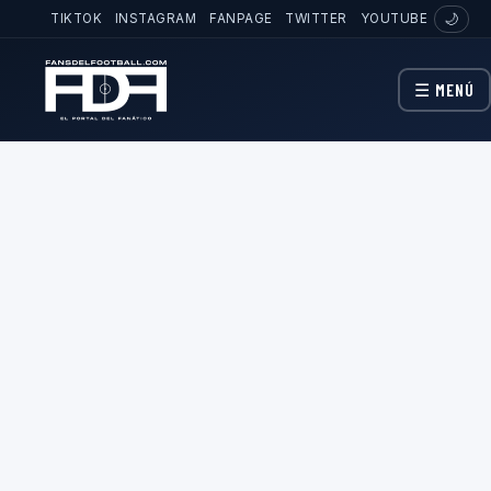
TIKTOK
INSTAGRAM
FANPAGE
TWITTER
YOUTUBE
🌙
☰ MENÚ