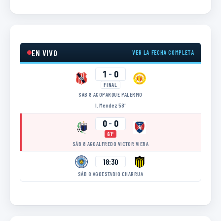
EN VIVO
VER LA FECHA COMPLETA
1
-
0
FINAL
SÁB 8 AGO
PARQUE PALERMO
I. Mendez 58'
0
-
0
61'
SÁB 8 AGO
ALFREDO VICTOR VIERA
18:30
SÁB 8 AGO
ESTADIO CHARRUA