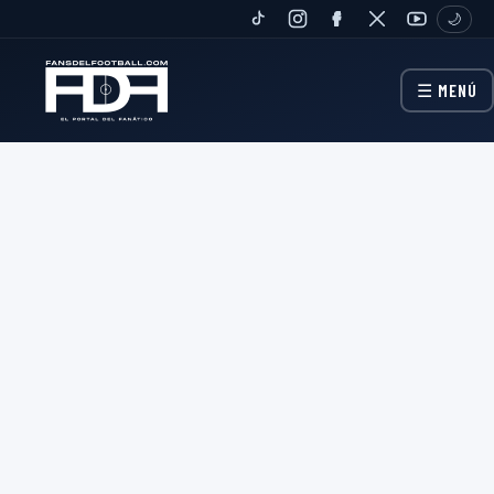
🌙
TIKTOK
INSTAGRAM
FANPAGE
TWITTER
YOUTUBE
☰ MENÚ