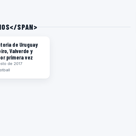
EMOS</SPAN>
DÍN
toria de Uruguay
iro, Valverde y
or primera vez
sto de 2017
otball