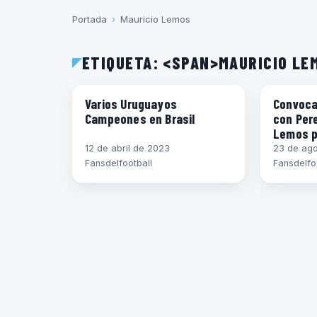
Portada
›
Mauricio Lemos
ETIQUETA: <SPAN>MAURICIO L
COPAS
DIEGO GO
Varios Uruguayos
Convoca
Campeones en Brasil
con Pere
Lemos p
12 de abril de 2023
23 de ago
Fansdelfootball
Fansdelfo