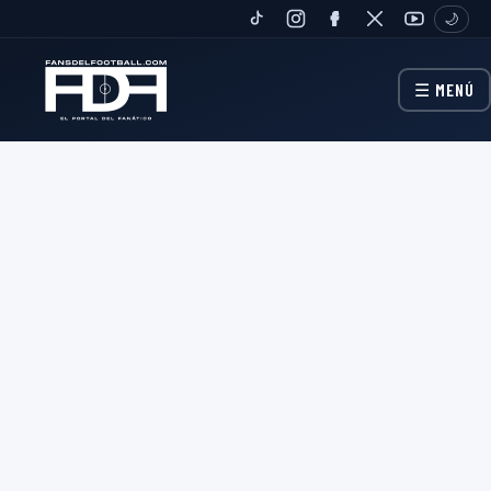
🌙
TIKTOK
INSTAGRAM
FANPAGE
TWITTER
YOUTUBE
☰ MENÚ