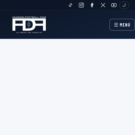
🌙
TIKTOK
INSTAGRAM
FANPAGE
TWITTER
YOUTUBE
☰ MENÚ