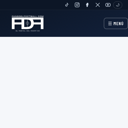
🌙
TIKTOK
INSTAGRAM
FANPAGE
TWITTER
YOUTUBE
☰ MENÚ