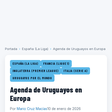
Portada
›
España (La Liga)
›
Agenda de Uruguayos en Europa
ESPAÑA (LA LIGA)
FRANCIA (LIGUE 1)
INGLATERRA (PREMIER LEAGUE)
ITALIA (SERIE A)
URUGUAYOS POR EL MUNDO
Agenda de Uruguayos en
Europa
Por
Mario Cruz Macías
10 de enero de 2026