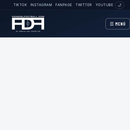
TIKTOK
INSTAGRAM
FANPAGE
TWITTER
YOUTUBE
🌙
☰ MENÚ