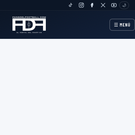
🌙
TIKTOK
INSTAGRAM
FANPAGE
TWITTER
YOUTUBE
☰ MENÚ