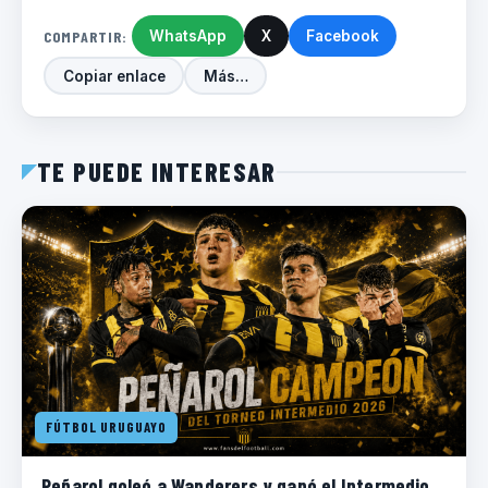
COMPARTIR:
WhatsApp
X
Facebook
Copiar enlace
Más…
TE PUEDE INTERESAR
FÚTBOL URUGUAYO
Peñarol goleó a Wanderers y ganó el Intermedio