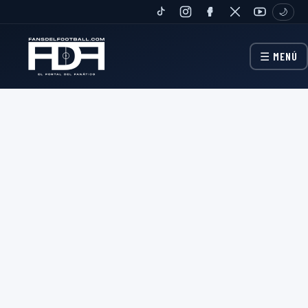
🌙
TIKTOK
INSTAGRAM
FANPAGE
TWITTER
YOUTUBE
☰ MENÚ